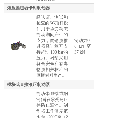
液压推进器卡钳制动器
经认证、测试和
检查的SG顶杆设
计用于承受动态
制动期间产生的
应力，而钢质推
制动力0.
进器经计算可支
6 kN 至
持超过 100 bar的
37 kN
压力。衬垫采用
符合安全和有毒
物质相关标准的
摩擦材料生产。
模块式直接液压制动器
制动体(铸铁或钢
制)旨在承受高压
并防止漏油。制
动器工作温度范
围为 -20"C至 +2
00°C，可提供适
用于 -40°C 的解
决方案。ID 直接